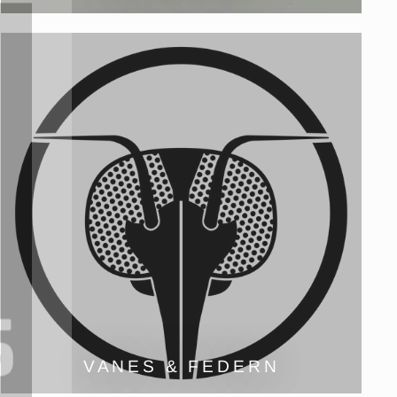
(Esc)"
VANES & FEDERN