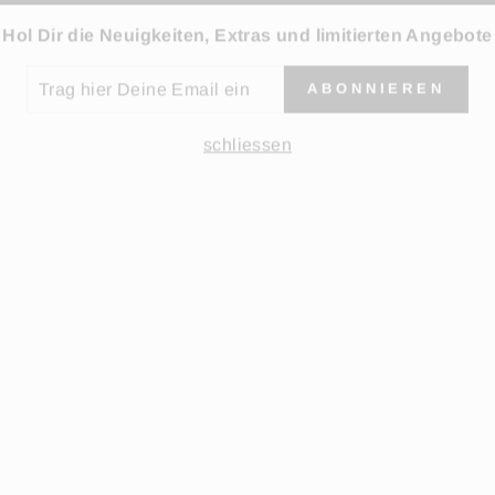
Hol Dir die Neuigkeiten, Extras und limitierten Angebote
G
ABONNIEREN
R
NE
IL
schliessen