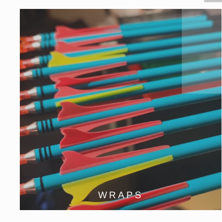
TRA
HIE
DEI
EMA
EIN
WRAPS