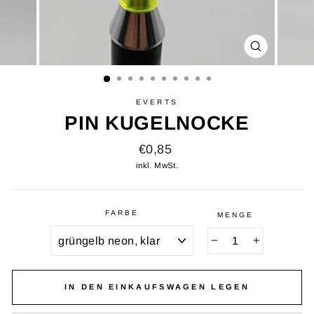
SCHLIESSE
ESC)
EVERTS
PIN KUGELNOCKE
Normaler
€0,85
Preis
inkl. MwSt.
FARBE
MENGE
−
+
IN DEN EINKAUFSWAGEN LEGEN