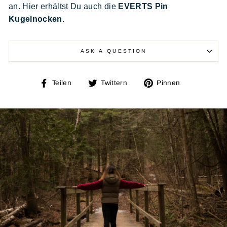
an. Hier erhältst Du auch die
EVERTS Pin
Kugelnocken
.
ASK A QUESTION
Auf
Auf
Auf
Teilen
Twittern
Pinnen
Facebook
Twitter
Pinterest
teilen
twittern
pinnen